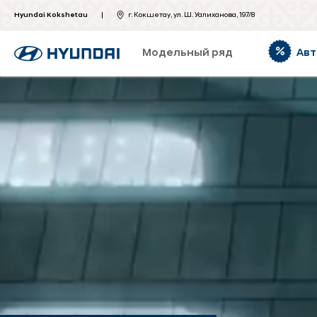
Hyundai Kokshetau
г. Кокшетау, ул. Ш. Уалиханова, 197/8
Модельный ряд
Авт